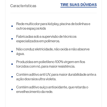
TIRE SUAS DÚVIDAS
Características
Rede multicolor para kid play, piscina de bolinhas e
outros espaços kids
Fabricadas sob a supervisão de técnicos
especializados em polímeros.
Não conduz eletricidade, não oxida e não absorve
água.
Produzidas em polietileno 100% virgem em fios
torcidos com nó, para maior resistência.
Contém aditivo anti UV, para maior durabilidade ante a
ação dos raios ultra violeta.
Contém aditivo suíço antioxidante, que retarda o
envelhecimento da rede.