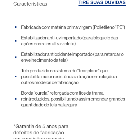
TIRE SUAS DÚVIDAS
Características
Fabricada com matéria prima virgem (Polietileno “PE”)
Estabilizador anti-uv importado (para bloqueio das
ações dos raios ultra violeta)
Estabilizador antioxidante importado (para retardar o
envelhecimento da tela)
Tela produzida no sistema de “tear plano” que
possibilita maior resistência a tração em relação a
outros modelos de fabricação
Borda “ourela” reforçada com fios da trama
reintroduzidos, possibilitando assim emendar grandes
quantidade de tela na largura
*Garantia de 5 anos para
defeitos de fabricação
em condições normais