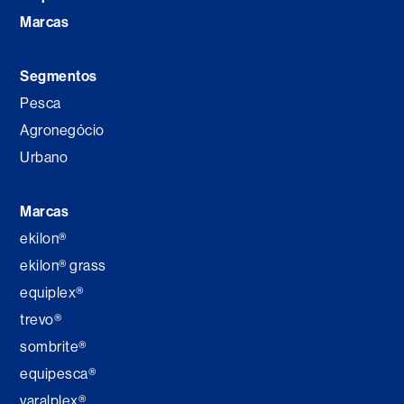
Marcas
Segmentos
Pesca
Agronegócio
Urbano
Marcas
ekilon®
ekilon® grass
equiplex®
trevo®
sombrite®
equipesca®
varalplex®