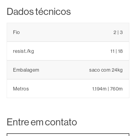
Dados técnicos
Fio
2 | 3
resist./kg
11 | 18
Embalagem
saco com 24kg
Metros
1.194m | 760m
Entre em contato